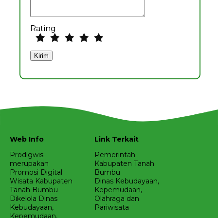
Rating
Web Info
Link Terkait
Prodigwis
Pemerintah
merupakan
Kabupaten Tanah
Promosi Digital
Bumbu
Wisata Kabupaten
Dinas Kebudayaan,
Tanah Bumbu
Kepemudaan,
Dikelola Dinas
Olahraga dan
Kebudayaan,
Pariwisata
Kepemudaan,